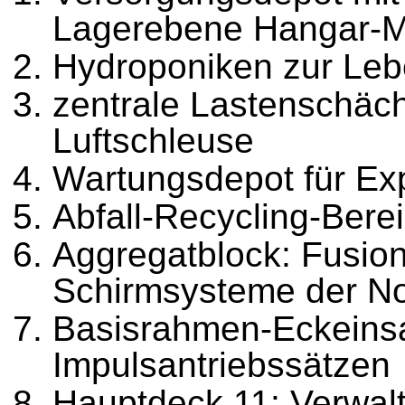
Lagerebene Hangar-
Hydroponiken zur Leb
zentrale Lastenschäc
Luftschleuse
Wartungsdepot für Ex
Abfall-Recycling-Bere
Aggregatblock: Fusio
Schirmsysteme der Not
Basisrahmen-Eckeinsa
Impulsantriebssätzen
Hauptdeck 11: Verwal