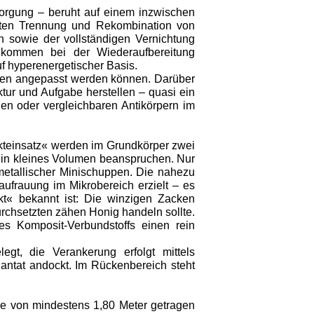
sorgung – beruht auf einem inzwischen
nften Trennung und Rekombination von
 sowie der vollständigen Vernichtung
er kommen bei der Wiederaufbereitung
f hyperenergetischer Basis.
ngen angepasst werden können. Darüber
tur und Aufgabe herstellen – quasi ein
n oder vergleichbaren Antikörpern im
ckteinsatz« werden im Grundkörper zwei
 ein kleines Volumen beanspruchen. Nur
metallischer Minischuppen. Die nahezu
frauung im Mikrobereich erzielt – es
t« bekannt ist: Die winzigen Zacken
rchsetzten zähen Honig handeln sollte.
es Komposit-Verbundstoffs einen rein
gt, die Verankerung erfolgt mittels
antat andockt. Im Rückenbereich steht
e von mindestens 1,80 Meter getragen