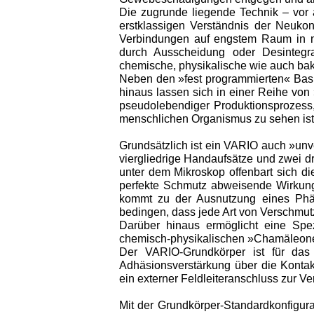
Die zugrunde liegende Technik – vor 
erstklassigen Verständnis der Neuko
Verbindungen auf engstem Raum in na
durch Ausscheidung oder Desintegrat
chemische, physikalische wie auch bakt
Neben den »fest programmierten« Basi
hinaus lassen sich in einer Reihe von
pseudolebendiger Produktionsprozess
menschlichen Organismus zu sehen ist
Grundsätzlich ist ein VARIO auch »unv
viergliedrige Handaufsätze und zwei d
unter dem Mikroskop offenbart sich d
perfekte Schmutz abweisende Wirkung
kommt zu der Ausnutzung eines Phän
bedingen, dass jede Art von Verschmut
Darüber hinaus ermöglicht eine Spez
chemisch-physikalischen »Chamäleonef
Der VARIO-Grundkörper ist für das 
Adhäsionsverstärkung über die Kontak
ein externer Feldleiteranschluss zur Ve
Mit der Grundkörper-Standardkonfigu