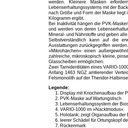
werden. Kleinere Masken erforder
Lebenserhaltungssystems mit der Backup
nach Größe und Form der Maske liegt 
Kilogramm ergibt.
Bei Inaktivität hängen die PVK-Masken
und werden von deren Lebenserhaltungs
Mineral- und Nährstoffe und geben all
Selbstverständlich kann auf die e
Ausstattungen zurückgegriffen werden
»Mikrohärchen« einen außergewöhnli
zahlreiche, mikroskopisch kleine, pin
Glasscheiben ermöglichen.
Zwei Tarnidentitäten eines VARIO-100
Anfang 1463 NGZ amtierender Verteid
Felsmonolith auf der Thendor-Halbinsel
Legende:
Display mit Knochenaufbau der
PVK-Maske auf Wartungstisch
Lebenserhaltungssystem der Bio
VARIO-1000 im »Nacktmodus«
Holotank; zeigt Organaufbau de
leerer Schädel für Ortungskopf 
Rückenmark