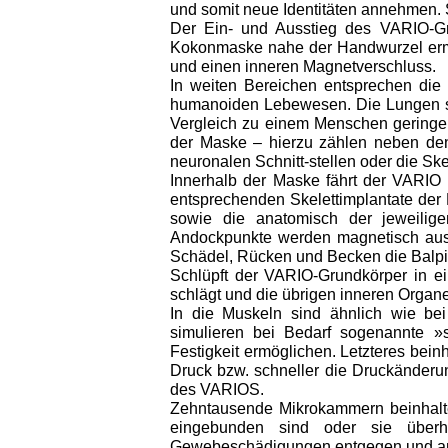
und somit neue Identitäten annehmen. 
Der Ein- und Ausstieg des VARIO-Gr
Kokonmaske nahe der Handwurzel ermög
und einen inneren Magnetverschluss.
In weiten Bereichen entsprechen die
humanoiden Lebewesen. Die Lungen sin
Vergleich zu einem Menschen geringere
der Maske – hierzu zählen neben de
neuronalen Schnitt-stellen oder die Sk
Innerhalb der Maske fährt der VARIO d
entsprechenden Skelettimplantate der
sowie die anatomisch der jeweili
Andockpunkte werden magnetisch ausge
Schädel, Rücken und Becken die Balpi
Schlüpft der VARIO-Grundkörper in ei
schlägt und die übrigen inneren Organ
In die Muskeln sind ähnlich wie be
simulieren bei Bedarf sogenannte »
Festigkeit ermöglichen. Letzteres beinh
Druck bzw. schneller die Druckänderu
des VARIOS.
Zehntausende Mikrokammern beinhalten 
eingebunden sind oder sie überh
Gewebeschädigungen entgegen und analy