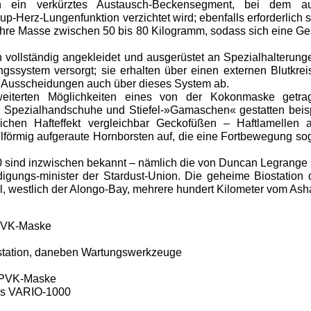
n ein verkürztes Austausch-Beckensegment, bei dem a
-Herz-Lungenfunktion verzichtet wird; ebenfalls erforderlich s
ihre Masse zwischen 50 bis 80 Kilogramm, sodass sich eine G
 vollständig angekleidet und ausgerüstet an Spezialhalterung
system versorgt; sie erhalten über einen externen Blutkreis
e Ausscheidungen auch über dieses System ab.
rweiterten Möglichkeiten eines von der Kokonmaske get
. Spezialhandschuhe und Stiefel-»Gamaschen« gestatten beispi
chen Hafteffekt vergleichbar Geckofüßen – Haftlamellen
selförmig aufgeraute Hornborsten auf, die eine Fortbewegung 
0 sind inzwischen bekannt – nämlich die von Duncan Legrang
igungs-minister der Stardust-Union. Die geheime Biostation 
, westlich der Alongo-Bay, mehrere hundert Kilometer vom Asha
 PVK-Maske
station, daneben Wartungswerkzeuge
r PVK-Maske
des VARIO-1000