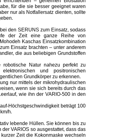
u errichtenden – geheimen Biostation
e, für die sie besser geeignet waren
r nur als Notfallersatz dienten, sollte
geben.
 bei den SERUNS zum Einsatz, sodass
ufe der Zeit eine ganze Reihe von
e Mohodeh Kaschas Einsatzkombination
n zum Einsatz brachten – unter anderem
ndler, die aus beliebigen Grundstoffen
 robotische Natur nahezu perfekt zu
elektronischen und positronischen
igentlichen Grundkörper zu erkennen.
ung nur mittels der mikrohydraulischen
isen, wenn sie sich bereits durch das
erlauf, wie ihn der VARIO-500 in den
 Lauf-Höchstgeschwindigkeit beträgt 100
 km/h.
tiv lebende Hüllen. Sie können bis zu
n der VARIOS so ausgestattet, dass das
v kurzer Zeit die Kokonmaske wechseln