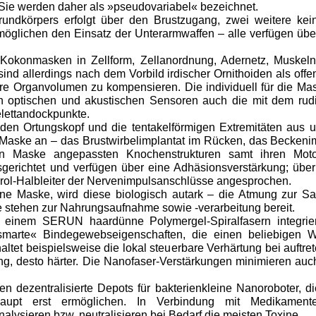
Sie werden daher als »pseudovariabel« bezeichnet.
undkörpers erfolgt über den Brustzugang, zwei weitere ke
lichen den Einsatz der Unterarmwaffen – alle verfügen über
 Kokonmasken in Zellform, Zellanordnung, Adernetz, Muskel
d allerdings nach dem Vorbild irdischer Ornithoiden als offe
 Organvolumen zu kompensieren. Die individuell für die Mask
n optischen und akustischen Sensoren auch die mit dem ru
elettandockpunkte.
en Ortungskopf und die tentakelförmigen Extremitäten aus un
 Maske an – das Brustwirbelimplantat im Rücken, das Beckenim
gen Maske angepassten Knochenstrukturen samt ihren Mo
richtet und verfügen über eine Adhäsionsverstärkung; über 
rol-Halbleiter der Nervenimpulsanschlüsse angesprochen.
ne Maske, wird diese biologisch autark – die Atmung zur Sau
e stehen zur Nahrungsaufnahme sowie -verarbeitung bereit.
i einem SERUN haardünne Polymergel-Spiralfasern integrier
smarte« Bindegewebseigenschaften, die einen beliebigen 
altet beispielsweise die lokal steuerbare Verhärtung bei auftr
ng, desto härter. Die Nanofaser-Verstärkungen minimieren a
dezentralisierte Depots für bakterienkleine Nanoroboter, die
aupt erst ermöglichen. In Verbindung mit Medikamente
sieren bzw. neutralisieren bei Bedarf die meisten Toxine.