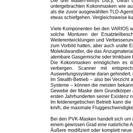
Die drei Matten-Willys Ducy, Uwan u
untergebrachten Kokonmasken wie auc
als die zuvor ausgewählten TLD-Agenten
etwas schiefgehen. Vergleichsweise kur
Viele Komponenten bei den VARIOS w
solche Monturen der Ersatzteilbe
Weiterentwicklungen und Verbesserun
zum Vorbild hatten, aber auch uralte 
Molekülwandler, die das Anzugmaterial
atembare Gasgemische oder trinkbare F
Die Kokonmasken ermöglichen es dem
verbergen. Scanner mit entsprech
Auswertungssysteme daran gehindert, d
Im Stealth-Betrieb – also bei Verzich
Systeme – können die meisten bekannt
Gewebe der Maske dem Grundkörper an
ersten Jahrhunderten seiner Existenz no
Im feldenergetischen Betrieb kann die 
km/h, die maximale Fluggeschwindigke
Bei den PVK-Masken handelt sich um ä
einem gewissen Grad eine natürliche A
Äußere modifiziert oder komplett neu