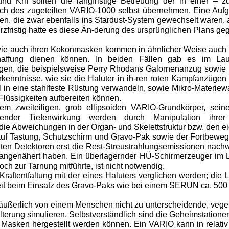
nd Krif sollten die langfristige Betreuung der in einer – z
h des zugeteilten VARIO-1000 selbst übernehmen. Eine Aufgab
, die zwar ebenfalls ins Stardust-System gewechselt waren, abe
zfristig hatte es diese Än-derung des ursprünglichen Plans ge
ie auch ihren Kokonmasken kommen in ähnlicher Weise auch
schaffung dienen können. In beiden Fällen gab es im La
gen, die beispielsweise Perry Rhodans Galornenanzug sowi
Erkenntnisse, wie sie die Haluter in ih-ren roten Kampfanzüge
 in eine stahlfeste Rüstung verwandeln, sowie Mikro-Materiewa
lüssigkeiten aufbereiten können.
 zweiteiligen, grob ellipsoiden VARIO-Grundkörper, seine
ender Tiefenwirkung werden durch Manipulation ihrer 
ie Abweichungen in der Organ- und Skelettstruktur bzw. den e
t auf Tastung, Schutzschirm und Gravo-Pak sowie der Fortbeweg
en Detektoren erst die Rest-Streustrahlungsemissionen nachwe
genähert haben. Ein überlagernder HÜ-Schirmerzeuger im Le
ch zur Tarnung mitführte, ist nicht notwendig.
Kraftentfaltung mit der eines Haluters verglichen werden; die
it beim Einsatz des Gravo-Paks wie bei einem SERUN ca. 500
ußerlich von einem Menschen nicht zu unterscheidende, vegeta
lterung simulieren. Selbstverständlich sind die Geheimstatione
e Masken hergestellt werden können. Ein VARIO kann in relati