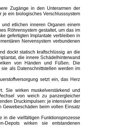
inere Zugänge in den Unterarmen der
 je ein biologisches Verschlusssystem
n und etlichen inneren Organen einem
nes Röhrensystem gestaltet, um das im
e gefertigten Implantate verbleiben in
dimentären Nervensystem verbundenen
d dockt statisch kraftschlüssig an die
plantat, die innere Schädelhinterwand
toriken von Händen und Füßen. Die
sie als Datenschnittstellen werden im
erstoffversorgung setzt ein, das Herz
t. Sie wirken muskelverstärkend und
Wechsel von weich zu panzergleicher
etenden Druckimpulsen: je intensiver der
uch Gewebeschäden beim vollen Einsatz
 in die vielfältigen Funktionsprozesse
n-Depots wirken sie entstandenen