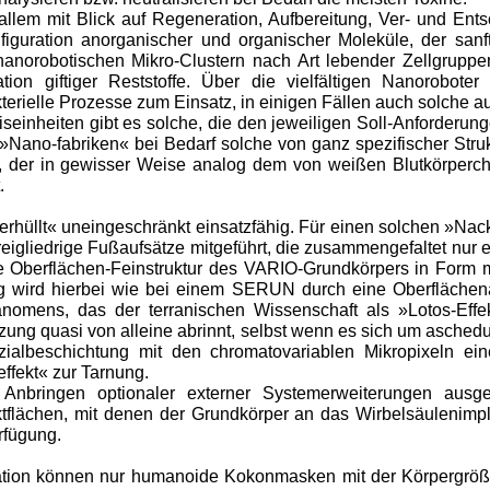
allem mit Blick auf Regeneration, Aufbereitung, Ver- und Ent
nfiguration anorganischer und organischer Moleküle, der sa
norobotischen Mikro-Clustern nach Art lebender Zellgruppen
ion giftiger Reststoffe. Über die vielfältigen Nanorobot
erielle Prozesse zum Einsatz, in einigen Fällen auch solche au
seinheiten gibt es solche, die den jeweiligen Soll-Anforderu
 »Nano-fabriken« bei Bedarf solche von ganz spezifischer Struk
, der in gewisser Weise analog dem von weißen Blutkörperche
.
erhüllt« uneingeschränkt einsatzfähig. Für einen solchen »Na
reigliedrige Fußaufsätze mitgeführt, die zusammengefaltet nur
ie Oberflächen-Feinstruktur des VARIO-Grundkörpers in Form 
 wird hierbei wie bei einem SERUN durch eine Oberflächenau
omens, das der terranischen Wissenschaft als »Lotos-Effek
zung quasi von alleine abrinnt, selbst wenn es sich um aschedu
ialbeschichtung mit den chromatovariablen Mikropixeln ein
fekt« zur Tarnung.
Anbringen optionaler externer Systemerweiterungen ausgele
tflächen, mit denen der Grundkörper an das Wirbelsäulenimpl
rfügung.
ration können nur humanoide Kokonmasken mit der Körpergröß