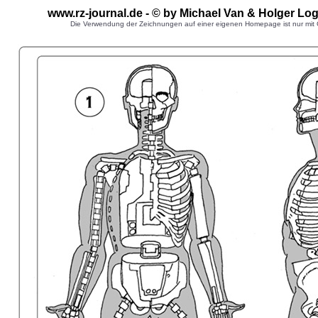
www.rz-journal.de - © by Michael Van & Holger L
Die Verwendung der Zeichnungen auf einer eigenen Homepage ist nur mit G