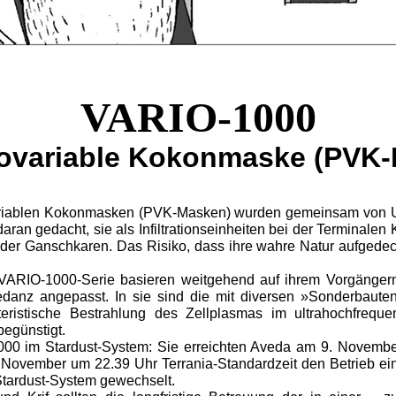
Terranische Technik
VARIO-1000
ovariable Kokonmaske (PVK-
riablen Kokonmasken (PVK-Masken) wurden gemeinsam von US
 daran gedacht, sie als Infiltrationseinheiten bei der Terminal
r Ganschkaren. Das Risiko, dass ihre wahre Natur aufgedeck
 VARIO-1000-Serie basieren weitgehend auf ihrem Vorgänger
danz angepasst. In sie sind die mit diversen »Sonderbaute
teristische Bestrahlung des Zellplasmas im ultrahochfrequ
begünstigt.
00 im Stardust-System: Sie erreichten Aveda am 9. November
November um 22.39 Uhr Terrania-Standardzeit den Betrieb ein
Stardust-System gewechselt.