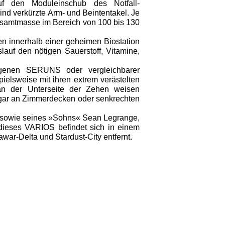
uf den Moduleinschub des Notfall-
ind verkürzte Arm- und Beintentakel. Je
esamtmasse im Bereich von 100 bis 130
en innerhalb einer geheimen Biostation
lauf den nötigen Sauerstoff, Vitamine,
ragenen SERUNS oder vergleichbarer
elsweise mit ihren extrem verästelten
 an der Unterseite der Zehen weisen
sogar an Zimmerdecken oder senkrechten
e sowie seines »Sohns« Sean Legrange,
dieses VARIOS befindet sich in einem
war-Delta und Stardust-City entfernt.