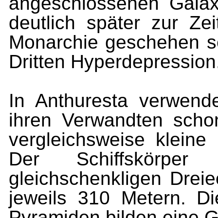
angeschlossenen Galax
deutlich später zur Ze
Monarchie geschehen sei
Dritten Hyperdepression
In Anthuresta verwen
ihren Verwandten sch
vergleichsweise klein
Der Schiffskörpe
gleichschenkligen Drei
jeweils 310 Metern. D
Pyramiden bilden eine 