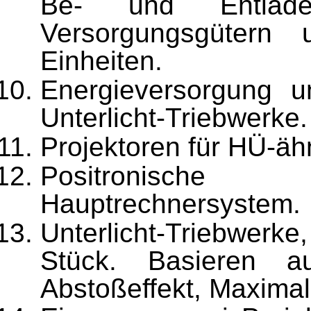
Be- und Entlad
Versorgungsgütern 
Einheiten.
Energieversorgung u
Unterlicht-Triebwerke.
Projektoren für HÜ-äh
Positronisch
Hauptrechnersystem.
Unterlicht-Triebwer
Stück. Basieren au
Abstoßeffekt, Maxima