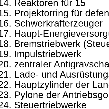
Reaktoren für 15
Projektorring für defe
Schwerkrafterzeuger
Haupt-Energieversor
Bremstriebwerk (Steu
Impulstriebwerk
zentraler Antigravsch
Lade- und Ausrüstun
Hauptzylinder der La
Pylone der Antriebsg
Steuertriebwerke