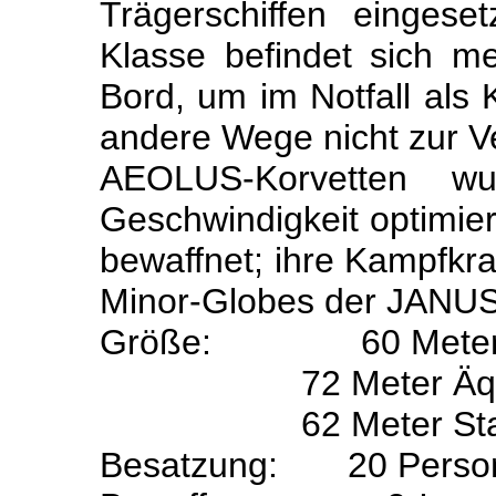
Trägerschiffen einges
Klasse befindet sich m
Bord, um im Notfall als
andere Wege nicht zur V
AEOLUS-Korvetten w
Geschwindigkeit optimier
bewaffnet; ihre Kampfkraf
Minor-Globes der JANUS-
Größe:
60 Mete
72 Meter Äquat
62 Meter Stan
Besatzung:
20 Perso