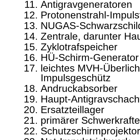
Antigravgeneratoren
Protonenstrahl-Impuls
NUGAS-Schwarzschil
Zentrale, darunter Hau
Zyklotrafspeicher
HÜ-Schirm-Generator
leichtes MVH-Überlich
Impulsgeschütz
Andruckabsorber
Haupt-Antigravschacht
Ersatzteillager
primärer Schwerkraft
Schutzschirmprojekto