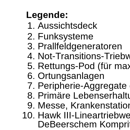
Legende:
Aussichtsdeck
Funksysteme
Prallfeldgeneratoren
Not-Transitions-Trieb
Rettungs-Pod (für ma
Ortungsanlagen
Peripherie-Aggregate 
Primäre Lebenserhal
Messe, Krankenstatio
Hawk III-Lineartriebw
DeBeerschem Kompri