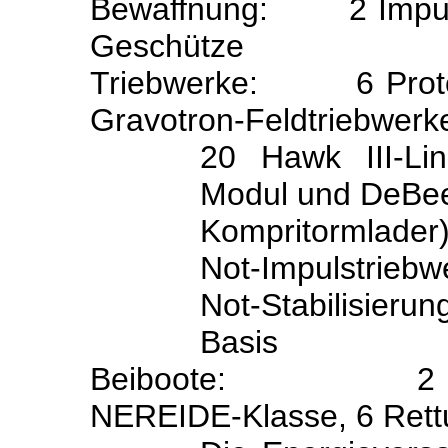
Bewaffnung:
2 Impu
Geschütze
Triebwerke:
6 Prot
Gravotron-Feldtriebwerk
20 Hawk III-Lin
Modul und DeBe
Kompritormlader)
Not-Impulstriebw
Not-Stabilisier
Basis
Beiboote:
2 
NEREIDE-Klasse, 6 Ret