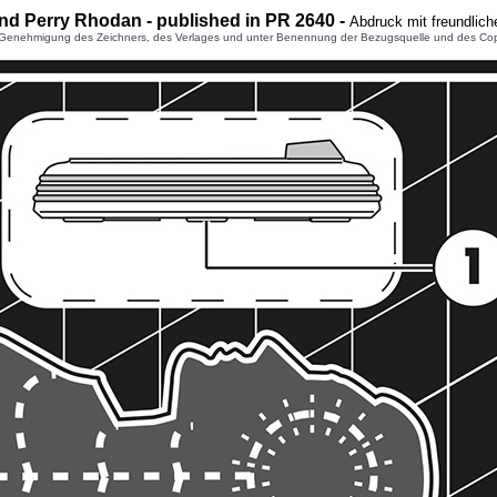
und Perry Rhodan - published in PR 2640 -
Abdruck mit freundlic
enehmigung des Zeichners, des Verlages und unter Benennung der Bezugsquelle und des Copyright