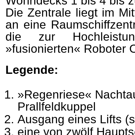
Wohndecks 1 bis 4 bis z
Die Zentrale liegt im Mi
an eine Raumschiffzentr
die zur Hochleistun
»fusionierten« Robote
Legende:
»Regenriese« Nachtau
Prallfeldkuppel
Ausgang eines Lifts (
eine von zwölf Haupt