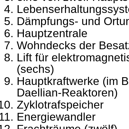
Lebenserhaltungssyste
Dämpfungs- und Ortun
Hauptzentrale
Wohndecks der Besat
Lift für elektromagne
(sechs)
Hauptkraftwerke (im Bi
Daellian-Reaktoren)
Zyklotrafspeicher
Energiewandler
Frachträume (zwölf)