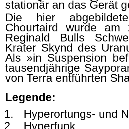
stationär an das Gerät 
Die hier abgebilde
Chourtaird wurde am
2
Reginald Bulls Sch
Krater Skynd des Uran
Als »in Suspension bef
tausendjährige Sayporan
von Terra entführten Sh
L
egende:
Hyperortungs- und N
Hyperfunk