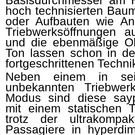
Basisdurchmesser am H
hoch technisierten Bau
oder Aufbauten wie A
Trieb­werksöffnungen a
und die ebenmäßige Obe
Ton lassen schon in de
fortgeschrittenen Techni
Neben einem in sei
unbekannten Triebwerk
Modus sind diese sayp
mit einem statischen T
trotz der ultra­komp
Passagiere in hyperdime