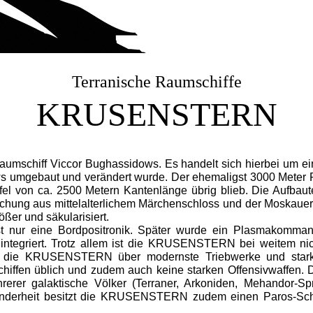
Terranische Raumschiffe
KRUSENSTERN
schiff Viccor Bughassidows. Es handelt sich hierbei um ein
 umgebaut und verändert wurde. Der ehemaligst 3000 Meter 
el von ca. 2500 Metern Kantenlänge übrig blieb. Die Aufbaut
ischung aus mittelalterlichem Märchenschloss und der Moskauer
ßer und säkularisiert.
nur eine Bordpositronik. Später wurde ein Plasmakommand
ntegriert. Trotz allem ist die KRUSENSTERN bei weitem nich
t die KRUSENSTERN über modernste Triebwerke und starke
chiffen üblich und zudem auch keine starken Offensivwaffen. D
er galaktische Völker (Terraner, Arkoniden, Mehandor-Sprin
nderheit besitzt die KRUSENSTERN zudem einen Paros-Schat