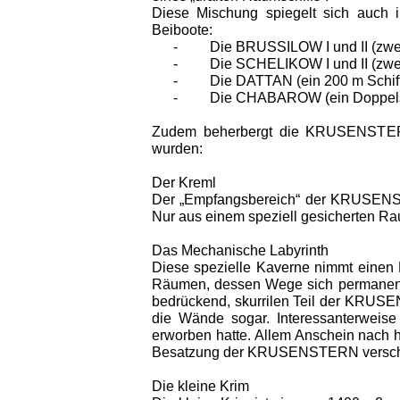
Diese Mischung spiegelt sich auch
Beiboote:
-
Die BRUSSILOW I und II (zwe
-
Die SCHELIKOW I und II (zw
-
Die DATTAN (ein 200 m Schif
-
Die CHABAROW (ein Doppels
Zudem beherbergt die KRUSENSTERN s
wurden:
Der Kreml
Der „Empfangsbereich“ der KRUSENST
Nur aus einem speziell gesicherten R
Das Mechanische Labyrinth
Diese spezielle Kaverne nimmt einen 
Räumen, dessen Wege sich permanent 
bedrückend, skurrilen Teil der KRU
die Wände sogar. Interessanterweis
erworben hatte. Allem Anschein nach h
Besatzung der KRUSENSTERN verschlos
Die kleine Krim