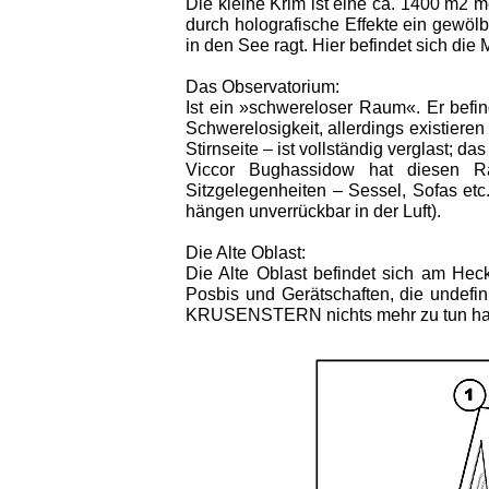
Die kleine Krim ist eine ca. 1400 m2 m
durch holografische Effekte ein gewöl
in den See ragt. Hier befindet sich d
Das Observatorium:
Ist ein »schwereloser Raum«. Er befi
Schwerelosigkeit, allerdings existie
Stirnseite – ist vollständig verglast; d
Viccor Bughassidow hat diesen Ra
Sitzgelegenheiten – Sessel, Sofas etc
hängen unverrückbar in der Luft).
Die Alte Oblast:
Die Alte Oblast befindet sich am Hec
Posbis und Gerätschaften, die undefini
KRUSENSTERN nichts mehr zu tun haben