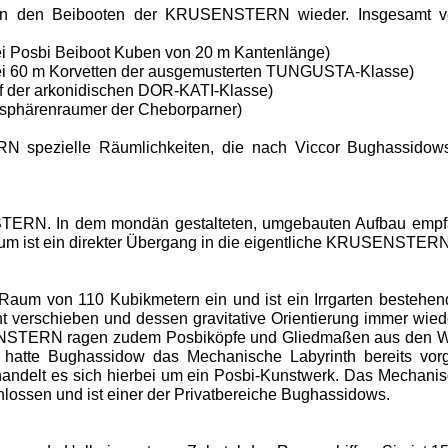
 in den Beibooten der KRUSENSTERN wieder. Insgesamt v
i Posbi Beiboot Kuben von 20 m Kantenlänge)
ei 60 m Korvetten der ausgemusterten TUNGUSTA-Klasse)
f der arkonidischen DOR-KATI-Klasse)
phärenraumer der Cheborparner)
pezielle Räumlichkeiten, die nach Viccor Bughassidows p
ERN. In dem mondän gestalteten, umgebauten Aufbau empfä
aum ist ein direkter Übergang in die eigentliche KRUSENSTERN
Raum von 110 Kubikmetern ein und ist ein Irrgarten bestehen
verschieben und dessen gravitative Orientierung immer wiede
SENSTERN ragen zudem Posbiköpfe und Gliedmaßen aus den Wä
e hatte Bughassidow das Mechanische Labyrinth bereits vor
andelt es sich hierbei um ein Posbi-Kunstwerk. Das Mechanisch
sen und ist einer der Privatbereiche Bughassidows.