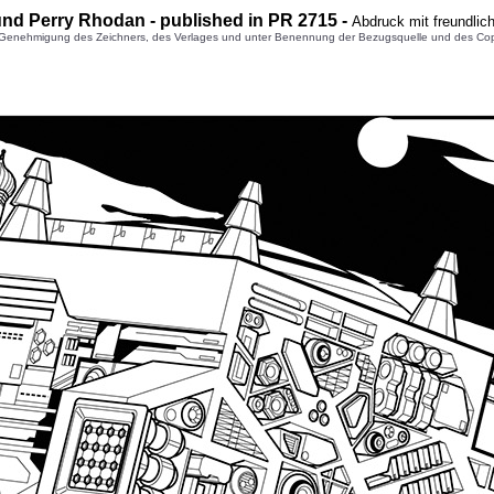
und Perry Rhodan - published in PR 2715 -
Abdruck mit freundli
enehmigung des Zeichners, des Verlages und unter Benennung der Bezugsquelle und des Copyright