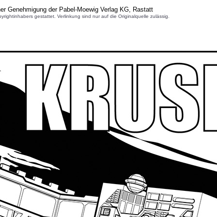
cher Genehmigung der Pabel-Moewig Verlag KG, Rastatt
inhabers gestattet. Verlinkung sind nur auf die Originalquelle zulässig.