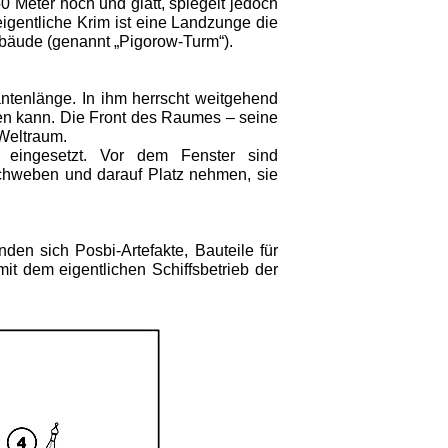
0 Meter hoch und glatt, spiegelt jedoch
igentliche Krim ist eine Landzunge die
ebäude (genannt „Pigorow-Turm“).
ntenlänge. In ihm herrscht weitgehend
en kann. Die Front des Raumes – seine
 Weltraum.
 eingesetzt. Vor dem Fenster sind
uschweben und darauf Platz nehmen, sie
en sich Posbi-Artefakte, Bauteile für
mit dem eigentlichen Schiffsbetrieb der