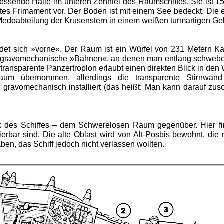
essende Halle im unteren Zehntel des Raumschiffes. Sie ist 15
btes Frimament vor. Der Boden ist mit einem See bedeckt. Die e
ie Medoabteilung der Krusenstern in einem weißen turmartigen G
ndet sich »vorne«. Der Raum ist ein Würfel von 231 Metern Ka
ren gravomechanische »Bahnen«, an denen man entlang schweb
as transparente Panzertroplon erlaubt einen direkten Blick in den
um übernommen, allerdings die transparente Stirnwand
. gravomechanisch installiert (das heißt: Man kann darauf z
k des Schiffes – dem Schwerelosen Raum gegenüber. Hier find
erbar sind. Die alte Oblast wird von Alt-Posbis bewohnt, die 
, das Schiff jedoch nicht verlassen wollten.