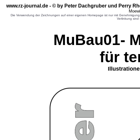
www.rz-journal.de - © by Peter Dachgruber und Perry Rh
Moewi
Die Verwendung der Zeichnungen auf einer eigenen Homepage ist nur mit Genehmigung d
Verlinkung sind 
MuBau01- Mu
für t
Illustration