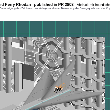
nd Perry Rhodan - published in PR 2803 -
Abdruck mit freundlic
enehmigung des Zeichners, des Verlages und unter Benennung der Bezugsquelle und des Copyright