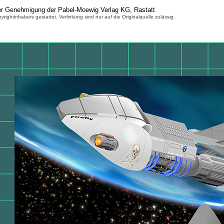
her Genehmigung der Pabel-Moewig Verlag KG, Rastatt
inhabers gestattet. Verlinkung sind nur auf die Originalquelle zulässig.