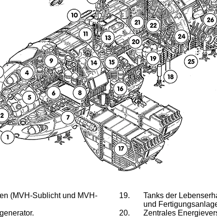
len (MVH-Sublicht und MVH-
Tanks der Lebenserha
und Fertigungsanlag
generator.
Zentrales Energiever