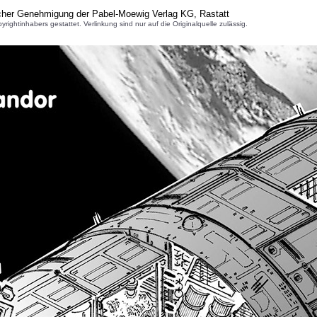
icher Genehmigung der Pabel-Moewig Verlag KG, Rastatt
inhabers gestattet. Verlinkung sind nur auf die Originalquelle zulässig.