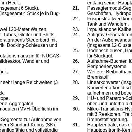
 im Heck.
entlang seiner Haupt
insgesamt 6 Stück).
Passagiermodul-Segm
(insgesamt 4 Stück je in Bug-
Geschäften, Hydropo
Fusionskraftwerkkomp
Tank und Wandlern.
wei 120-Meter Walzen,
Impulskanone Kaliber
Tubes, Gleiter und Shifts.
Antigrav-Generatore
ralgrabens Steuerbord mit
An der Außenwandung
rik. Docking-Schleusen und
(insgesamt 12 Cluster
Bodenschleusen, Han
otationsmagazin für NUGAS-
für Stückgut.
ldreaktor, Wandler und
Aufnahme-Buchten für
Peripheriesysteme.
ück.
Weiterer Beiboothang
Brennstoff.
r sehr lange Reichweiten (3
Linearkonverter (insg
Konverter arkonidisch
ck.
aufnehmen und betre
kope.
HÜ- und Paratron-Sch
herie-Aggregaten.
ober- und unterhalb d
modulen (MVH-Überlicht) im
Mikro-Transitions-Hy
mit 3 Reaktoren, Trei
-Segmente zur Aufnahme von
Brennstofflagerung.
inem Standard-Kubus (SK).
Hauptzentrale, das e
enflugfähig und vollständig
Hauptpositronik-Kern