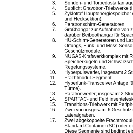
Sonden- und Torpedostartanlage
Sublicht Gravotron-Triebwerke (
Zyklotraf-Hauptenergiespeicher 
und Hecksektion).
Paratronschirm-Generatoren.
Großhangar zur Aufnahme von z
darüber Beiboothangar für Space-
HÜ-Schirm-Generatoren und Late
Ortungs, Funk- und Mess-Senso
Geschützmodule.
NUGAS-Kraftwerkkomplex mit R
Speicherkugeln und Schwarzschi
Regelungssysteme.
Hyperpulswerfer, insgesamt 2 St
Frachtmodul-Segment.
Hyperfunk-Transceiver Anlage fü
Türme).
Paratronwerfer; insgesamt 2 Stü
SPARTAC- und Feldlinsenteles
Transitions-Triebwerk mit Perip
Zwei von insgesamt 6 Geschütz
Lateralgraben.
Zwei abgekoppelte Frachtmodul
Standard-Container (SC) oder e
Diese Segmente sind bedingt eig