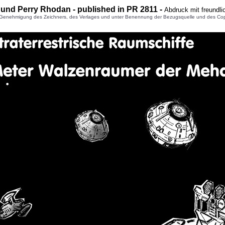
 und Perry Rhodan - published in PR 2811 -
Abdruck mit freundl
enehmigung des Zeichners, des Verlages und unter Benennung der Bezugsquelle und des Copyright