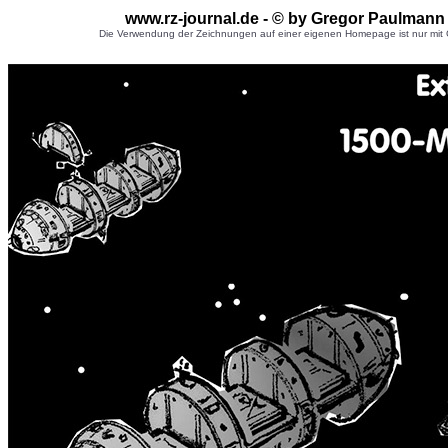
www.rz-journal.de - © by Gregor Paulmann
Die Verwendung der Zeichnungen auf einer eigenen Homepage ist nur mit G