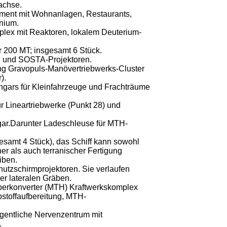
achse.
ent mit Wohnanlagen, Restaurants,
nium.
lex mit Reaktoren, lokalem Deuterium-
 200 MT; insgesamt 6 Stück.
n und SOSTA-Projektoren.
 Gravopuls-Manövertriebwerks-Cluster
).
gars für Kleinfahrzeuge und Frachträume
 Lineartriebwerke (Punkt 28) und
ar.Darunter Ladeschleuse für MTH-
esamt 4 Stück), das Schiff kann sowohl
er als auch terranischer Fertigung
iben.
utzschirmprojektoren. Sie verlaufen
er lateralen Gräben.
perkonverter (MTH) Kraftwerkskomplex
bstoffaufbereitung, MTH-
igentliche Nervenzentrum mit
.