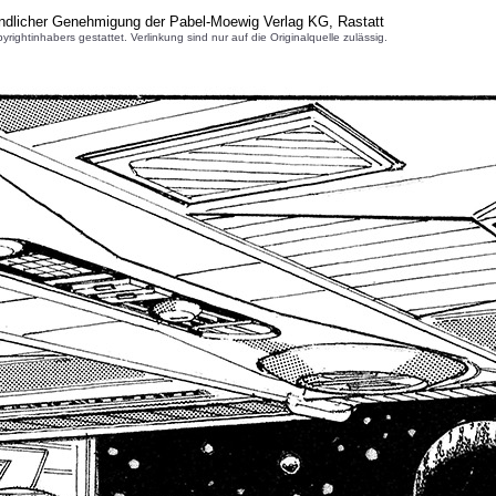
undlicher Genehmigung der Pabel-Moewig Verlag KG, Rastatt
inhabers gestattet. Verlinkung sind nur auf die Originalquelle zulässig.