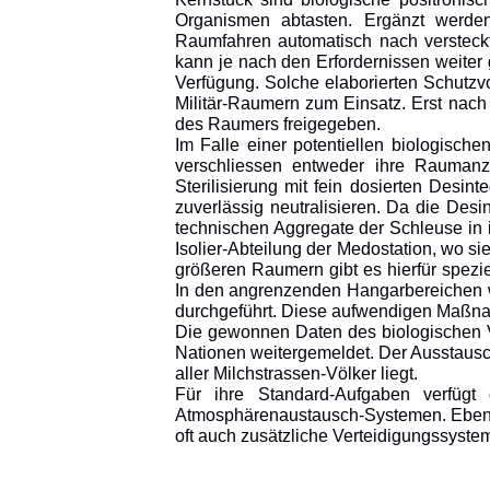
Organismen abtasten. Ergänzt werden 
Raumfahren automatisch nach versteckt
kann je nach den Erfordernissen weite
Verfügung. Solche elaborierten Schut
Militär-Raumern zum Einsatz. Erst nac
des Raumers freigegeben.
Im Falle einer potentiellen biologisch
verschliessen entweder ihre Raumanzü
Sterilisierung mit fein dosierten Desin
zuverlässig neutralisieren. Da die Desi
technischen Aggregate der Schleuse in ih
Isolier-Abteilung der Medostation, wo s
größeren Raumern gibt es hierfür spezie
In den angrenzenden Hangarbereichen w
durchgeführt. Diese aufwendigen Maßnah
Die gewonnen Daten des biologischen V
Nationen weitergemeldet. Der Ausstausch
aller Milchstrassen-Völker liegt.
Für ihre Standard-Aufgaben verfügt 
Atmosphärenaustausch-Systemen. Ebenso
oft auch zusätzliche Verteidigungssysteme