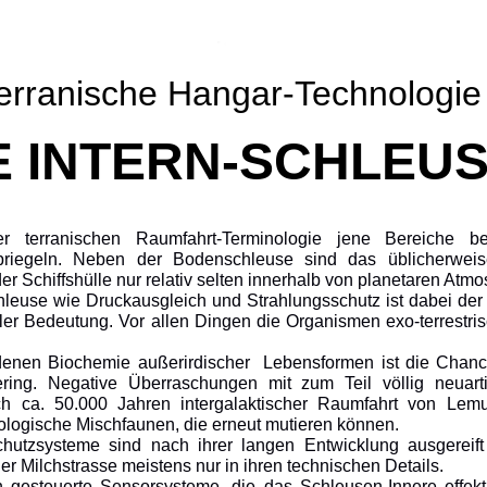
erranische Hangar-Technologie
E INTERN-SCHLEU
terranischen Raumfahrt-Terminologie jene Bereiche b
abriegeln. Neben der Bodenschleuse sind das üblicherwei
er Schiffshülle nur relativ selten innerhalb von planetaren A
euse wie Druckausgleich und Strahlungsschutz ist dabei der 
ler Bedeutung. Vor allen Dingen die Organismen exo-terrestris
denen Biochemie außerirdischer
Lebensformen ist die Chanc
ing. Negative Überraschungen mit zum Teil völlig neuarti
ch ca. 50.000 Jahren intergalaktischer Raumfahrt von Le
ologische Mischfaunen, die erneut mutieren können.
hutzsysteme sind nach ihrer langen Entwicklung ausgereif
 Milchstrasse meistens nur in ihren technischen Details.
ch gesteuerte Sensorsysteme, die das Schleusen-Innere effek