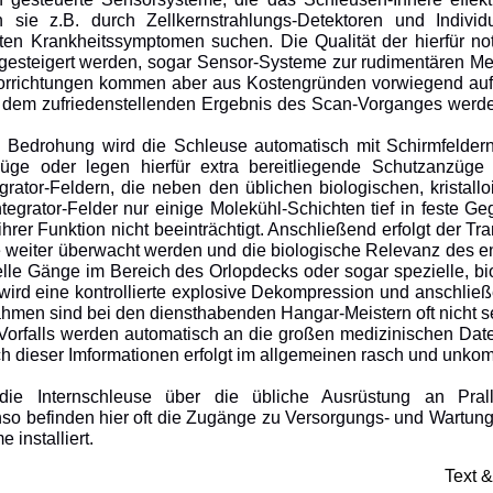
sie z.B. durch Zellkernstrahlungs-Detektoren und Individ
en Krankheitssymptomen suchen. Die Qualität der hierfür n
r gesteigert werden, sogar Sensor-Systeme zur rudimentären 
zvorrichtungen kommen aber aus Kostengründen vorwiegend a
h dem zufriedenstellenden Ergebnis des Scan-Vorganges wer
en Bedrohung wird die Schleuse automatisch mit Schirmfelder
ge oder legen hierfür extra bereitliegende Schutzanzüge 
tegrator-Feldern, die neben den üblichen biologischen, krista
ntegrator-Felder nur einige Molekühl-Schichten tief in feste 
rer Funktion nicht beeinträchtigt. Anschließend erfolgt der Tr
ie weiter überwacht werden und die biologische Relevanz des e
lle Gänge im Bereich des Orlopdecks oder sogar spezielle, bio
ird eine kontrollierte explosive Dekompression und anschließ
men sind bei den diensthabenden Hangar-Meistern oft nicht se
orfalls werden automatisch an die großen medizinischen Da
 dieser Imformationen erfolgt im allgemeinen rasch und unkompl
die Internschleuse über die übliche Ausrüstung an Pral
 befinden hier oft die Zugänge zu Versorgungs- und Wartungss
 installiert.
Text 