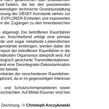
ual-Tastern, die bei den passierenden
otwendigen technische Grundausstattung
Messung der ÜBSEF-Konstante stehen zur
uf EXPLORER-Einheiten und exponierten
den die Zugängen zu den Innenbereichen
n abgeriegt. Die betroffenen Raumfahrer
an. Anschließend erfolgt eine primäre
lloide und sogar metalloide Lebensformen
Gegenstände eindringen, werden dabei die
ansport der betroffenen Raumfahrer in die
ntdeckten Organismus überprüft wird. Auf
logisch gesicherte Transmitterstationen.
end eine Desintegrator-Dekontamination
hr beliebt.
tenbänke der verschiedenen Raumfahrer-
iziert, da er im gegenseitigen Interesse
l- und Schutzschirmprojektoren sowie
chächten. Auf Militär-Raumer sind hier
& Zeichnung : ©
Christoph Anczykowski