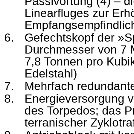
Passivortung (4) – d
Linearfluges zur Er
Empfangsempfindlich
Gefechtskopf der »S
Durchmesser von 7 M
7,8 Tonnen pro Kubik
Edelstahl)
Mehrfach redundante
Energieversorgung v
des Torpedos; das P
terranischer Zyklotr