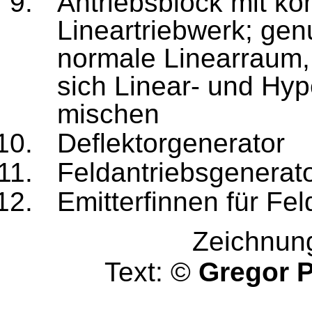
Antriebsblock mit ko
Lineartriebwerk; genu
normale Linearraum,
sich Linear- und Hy
mischen
Deflektorgenerator
Feldantriebsgenerat
Emitterfinnen für Fel
Zeichnun
Text: ©
Gregor 