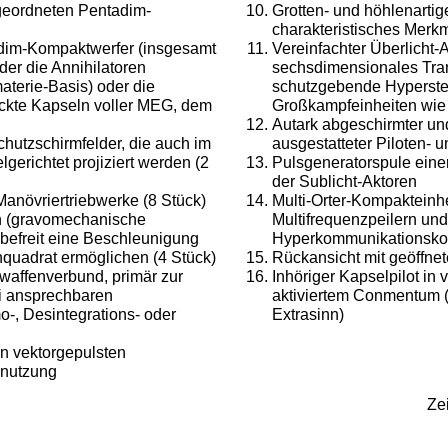
rgeordneten Pentadim-
Grotten- und höhlenarti
charakteristisches Merkm
dim-Kompaktwerfer (insgesamt
Vereinfachter Überlicht-A
der die Annihilatoren
sechsdimensionales Tran
aterie-Basis) oder die
schutzgebende Hypersten
ückte Kapseln voller MEG, dem
Großkampfeinheiten wie 
Autark abgeschirmter un
hutzschirmfelder, die auch im
ausgestatteter Piloten
erichtet projiziert werden (2
Pulsgeneratorspule eine
der Sublicht-Aktoren
anövriertriebwerke (8 Stück)
Multi-Orter-Kompakteinhe
en (gravomechanische
Multifrequenzpeilern und
befreit eine Beschleunigung
Hyperkommunikationsk
quadrat ermöglichen (4 Stück)
Rückansicht mit geöffne
waffenverbund, primär zur
Inhöriger Kapselpilot in
i ansprechbaren
aktiviertem Conmentum (
o-, Desintegrations- oder
Extrasi
nn)
n vektorgepulsten
nnutzung
Ze