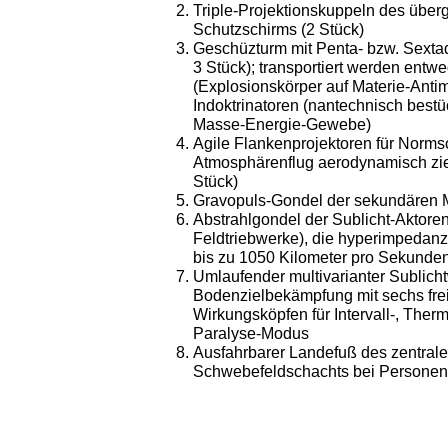
Triple-Projektionskuppeln des übe
Schutzschirms (2 Stück)
Geschüzturm mit Penta- bzw. Sexta
3 Stück); transportiert werden entwe
(Explosionskörper auf Materie-Antim
Indoktrinatoren (nantechnisch best
Masse-Energie-Gewebe)
Agile Flankenprojektoren für Normsc
Atmosphärenflug aerodynamisch zielg
Stück)
Gravopuls-Gondel der sekundären M
Abstrahlgondel der Sublicht-Aktor
Feldtriebwerke), die hyperimpedanz
bis zu 1050 Kilometer pro Sekunden
Umlaufender multivarianter Sublicht
Bodenzielbekämpfung mit sechs fre
Wirkungsköpfen für Intervall-, Therm
Paralyse-Modus
Ausfahrbarer Landefuß des zentrale
Schwebefeldschachts bei Persone