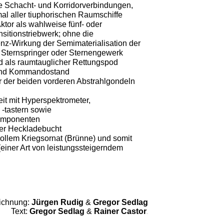
ge Schacht- und Korridorverbindungen,
al aller tiuphorischen Raumschiffe
ktor als wahlweise fünf- oder
sitionstriebwerk; ohne die
z-Wirkung der Semimaterialisation der
Sternspringer oder Sternengewerk
d als raumtauglicher Rettungspod
- und Kommandostand
r der beiden vorderen Abstrahlgondeln
it mit Hyperspektrometer,
 -tastern sowie
omponenten
ter Heckladebucht
 vollem Kriegsornat (Brünne) und somit
einer Art von leistungssteigerndem
ichnung:
Jürgen Rudig
&
Gregor Sedlag
Text:
Gregor Sedlag
&
Rainer Castor