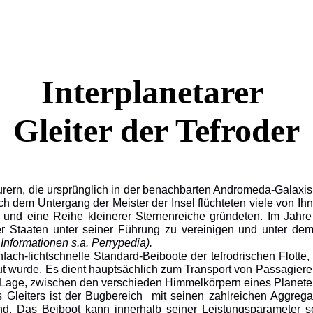
Interplanetarer
Gleiter der Tefroder
rn, die ursprünglich in der benachbarten Andromeda-Galaxis 
h dem Untergang der Meister der Insel flüchteten viele von Ihne
en und eine Reihe kleinerer Sternenreiche gründeten. Im Jah
eser Staaten unter seiner Führung zu vereinigen und unt
Informationen s.a. Perrypedia).
infach-lichtschnelle Standard-Beiboote der tefrodrischen Flotte,
 wurde. Es dient hauptsächlich zum Transport von Passagier
er Lage, zwischen den verschieden Himmelkörpern eines Planet
 Gleiters ist der Bugbereich
mit seinen zahlreichen Aggregat
ind. Das Beiboot kann innerhalb seiner Leistungsparameter s