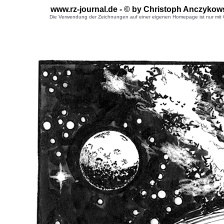
www.rz-journal.de - © by Christoph Anczykow
Die Verwendung der Zeichnungen auf einer eigenen Homepage ist nur mit G