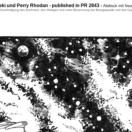
ski und Perry Rhodan - published in PR 2843 -
Abdruck mit fre
enehmigung des Zeichners, des Verlages und unter Benennung der Bezugsquelle und des Copyright