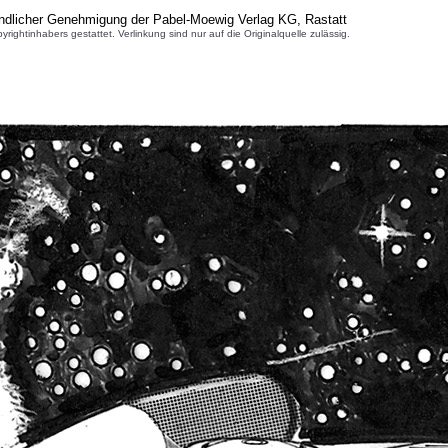
undlicher Genehmigung der Pabel-Moewig Verlag KG, Rastatt
inhabers gestattet. Verlinkung sind nur auf die Originalquelle zulässig.