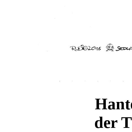
Hant
der T