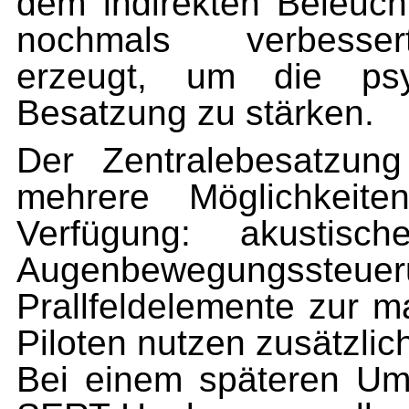
dem indirekten Beleuc
nochmals verbesser
erzeugt, um die psy
Besatzung zu stärken.
Der Zentralebesatzun
mehrere Möglichkeite
Verfügung:
akustisc
Augenbewegungsste
Prallfeldelemente zur 
Piloten nutzen zusätzl
Bei einem späteren U