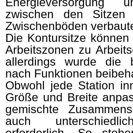
Energieversorgung 
zwischen den Sitze
Zwischenböden verbaute
Die Kontursitze können 
Arbeitszonen zu Arbeit
allerdings
wurde die bi
nach Funktionen beibeha
Obwohl jede Station in
Größe und Breite anpass
gemischte
Zusammense
auch unterschiedli
erforderlich. So ste