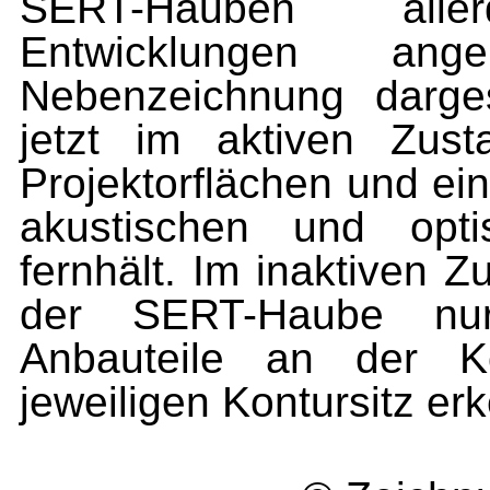
SERT-Hauben all
Entwicklungen
ang
Nebenzeichnung darges
jetzt im aktiven Zu
Projektorflächen und ei
akustischen und op
fernhält. Im inaktiven 
der SERT-Haube nur
Anbauteile
an der Ko
jeweiligen Kontursitz er