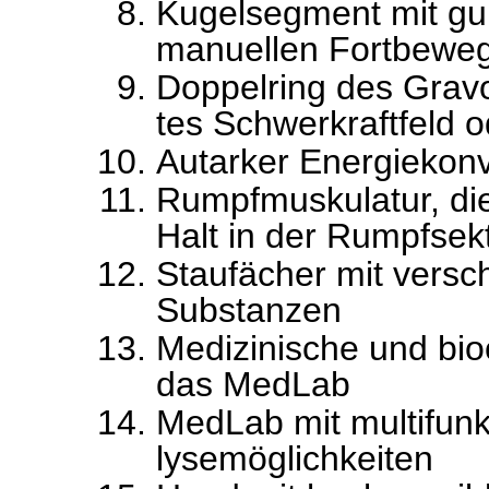
Kugelsegment mit gu
manuellen Fortbewe
Doppelring des Gravop
tes Schwerkraftfeld o
Autarker Energiekonv
Rumpfmuskulatur, die 
Halt in der Rumpfsekt
Staufächer mit versc
Substanzen
Medizinische und bio
das MedLab
MedLab mit multifun
lysemöglichkeiten