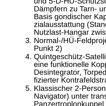
und 5-D-HÜ-Schutzsc
Dämpfern zu Tarn- un
Basis gondischer Kap
zialausstattung (Stan
Nutzlast-Hangar zwi
Normal-/HÜ-Feldproje
Punkt 2)
Quintgeschütz-Satell
eine funktionelle Ko
Desintegrator, Torpe
fizierter Kontrafeldst
Klassischer 2-Person
Navigator) unter tran
Panzertroplonkuppel