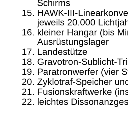
Schirms
HAWK-III-Linearkonver
jeweils 20.000 Lichtja
kleiner Hangar (bis M
Ausrüstungslager
Landestütze
Gravotron-Sublicht-Tr
Paratronwerfer (vier S
Zyklotraf-Speicher und
Fusionskraftwerke (in
leichtes Dissonanzges