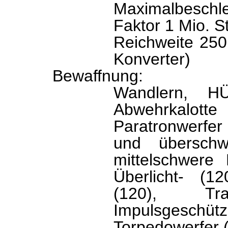
Maximalbesch
Faktor 1 Mio. S
Reichweite 250.
Konverter)
Bewaffnung
Wandlern, HÜ
Abwehrkalo
Paratronwerfer
und überschw
mittelschwere
Überlicht- (1
(120), Tran
Impulsgesch
Torpedowerfer (