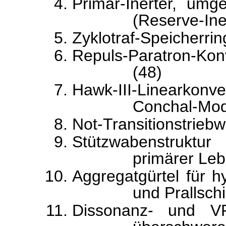
Primär-Inerter, umg
(Reserve-Iner
Zyklotraf-Speicherri
Repuls-Paratron-Ko
(48)
Hawk-III-Linearkonv
Conchal-Modu
Not-Transitionstriebw
Stützwabenstruktu
primärer Le
Aggregatgürtel für 
und Prallsch
Dissonanz- und VR