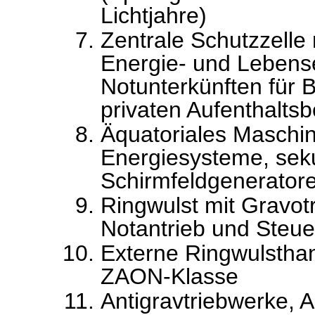
Lichtjahre)
Zentrale Schutzzell
Energie- und Lebens
Notunterkünften für 
privaten Aufenthalts
Äquatoriales Maschi
Energiesysteme, sek
Schirmfeldgenerator
Ringwulst mit Gravot
Notantrieb und Steue
Externe Ringwulsthan
ZAON-Klasse
Antigravtriebwerke, 