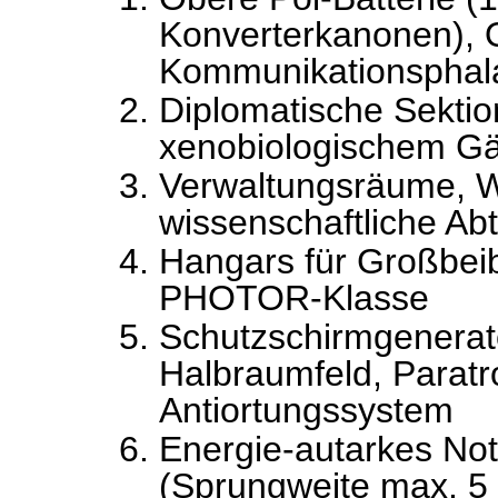
Konverterkanonen), 
Kommunikationsphal
Diplomatische Sekti
xenobiologischem Gä
Verwaltungsräume, W
wissenschaftliche Ab
Hangars für Großbe
PHOTOR-Klasse
Schutzschirmgenerato
Halbraumfeld, Parat
Antiortungssystem
Energie-autarkes Notf
(Sprungweite max. 5 