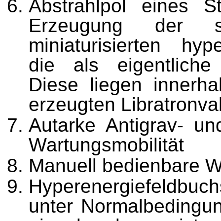
Abstrahlpol eines St
Erzeugung der sor
miniaturisierten hyp
die als eigentlich
Diese liegen innerha
erzeugten Libratronv
Autarke Antigrav- un
Wartungsmobilität
Manuell bedienbare W
Hyperenergiefeldbuch
unter Normalbedingu