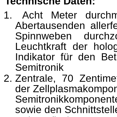
Technische Daten
:
Acht Meter durch
Abertausenden allerfe
Spinnweben durchz
Leuchtkraft der holog
Indikator für den Be
Semitronik
Zentrale, 70 Zentim
der Zellplasmakompone
Semitronikkomponen
sowie den Schnittste