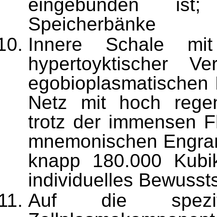
eingebunden ist
Speicherbänke
Innere Schale mi
hypertoyktischer Ve
egobioplasmatischen 
Netz mit hoch regen
trotz der immensen Fle
mnemonischen Engram
knapp 180.000 Kubik
individuelles Bewusst
Auf die spezif