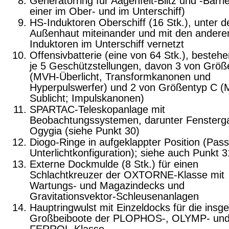
Generatorring für Aagenfelt-Blitz und -Barrie
einer im Ober- und im Unterschiff)
HS-Induktoren Oberschiff (16 Stk.), unter d
Außenhaut miteinander und mit den andere
Induktoren im Unterschiff vernetzt
Offensivbatterie (eine von 64 Stk.), besteh
je 5 Geschützstellungen, davon 3 von Größ
(MVH-Überlicht, Transformkanonen und
Hyperpulswerfer) und 2 von Größentyp C 
Sublicht; Impulskanonen)
SPARTAC-Teleskopanlage mit
Beobachtungssystemen, darunter Fensterga
Ogygia (siehe Punkt 30)
Diogo-Ringe in aufgeklappter Position (Pass
Unterlichtkonfiguration); siehe auch Punkt 3
Externe Dockmulde (8 Stk.) für einen
Schlachtkreuzer der OXTORNE-Klasse mit
Wartungs- und Magazindecks und
Gravitationsvektor-Schleusenanlagen
Hauptringwulst mit Einzeldocks für die insg
Großbeiboote der PLOPHOS-, OLYMP- un