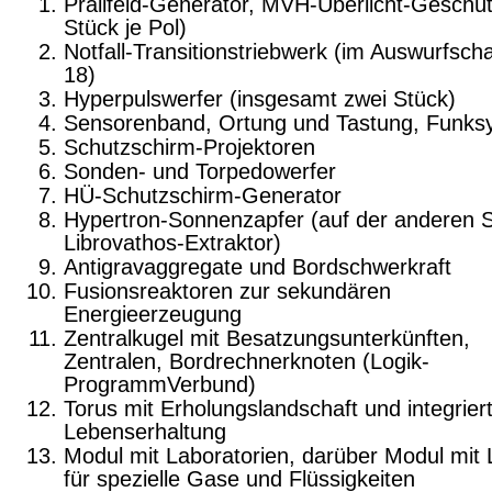
Prallfeld-Generator, MVH-Überlicht-Geschüt
Stück je Pol)
Notfall-Transitionstriebwerk (im Auswurfscha
18)
Hyperpulswerfer (insgesamt zwei Stück)
Sensorenband, Ortung und Tastung, Funks
Schutzschirm-Projektoren
Sonden- und Torpedowerfer
HÜ-Schutzschirm-Generator
Hypertron-Sonnenzapfer (auf der anderen S
Librovathos-Extraktor)
Antigravaggregate und Bordschwerkraft
Fusionsreaktoren zur sekundären
Energieerzeugung
Zentralkugel mit Besatzungsunterkünften,
Zentralen, Bordrechnerknoten (Logik-
ProgrammVerbund)
Torus mit Erholungslandschaft und integrier
Lebenserhaltung
Modul mit Laboratorien, darüber Modul mit 
für spezielle Gase und Flüssigkeiten