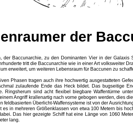
lenraumer der Bac
 der Baccunarchie, zu den Dominanten Vier in der Galaxis S
hrhunderte tritt die Baccunarchie wie in einer Art volksweiter
orium erweitert, um weiteren Lebensraum für Baccunen zu schaffe
iven Phasen tragen auch ihre hochwertig ausgestatteten Gefe
chmal zulaufende Ende das Heck bildet. Das bugseitige Ende
te. Ringsherum sind acht flexibel biegbare Waffentürme unte
einem Angriff krallenartig nach vorne gebogen werden, dies d
en feldbasierten Überlicht-Waffensysteme ist von der Ausrichtu
bt es in mehreren Größenklassen von etwa 100 Metern bis hoch
abei. Das hier gezeigte Schiff hat eine Länge von 1060 Met
ter lang.