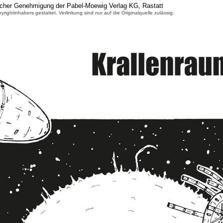
icher Genehmigung der Pabel-Moewig Verlag KG, Rastatt
inhabers gestattet. Verlinkung sind nur auf die Originalquelle zulässig.