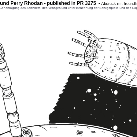
 und Perry Rhodan - published in PR 3275 -
Abdruck mit freundl
enehmigung des Zeichners, des Verlages und unter Benennung der Bezugsquelle und des Copyright