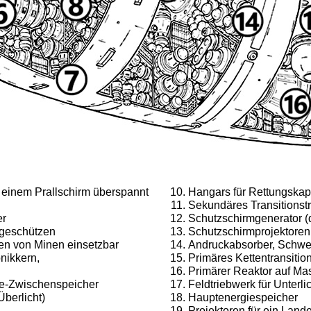
t einem Prallschirm überspannt
Hangars für Rettungska
Sekundäres Transitionst
er
Schutzschirmgenerator (d
tgeschützen
Schutzschirmprojektoren
en von Minen einsetzbar
Andruckabsorber, Schwer
onikkern,
Primäres Kettentransitio
Primärer Reaktor auf M
ie-Zwischenspeicher
Feldtriebwerk für Unterlic
Überlicht)
Hauptenergiespeicher
Projektoren für ein Lande