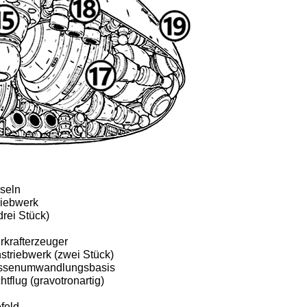
pseln
riebwerk
rei Stück)
krafterzeuger
nstriebwerk (zwei Stück)
assenumwandlungsbasis
htflug (gravotronartig)
feld