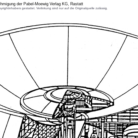
ehmigung der Pabel-Moewig Verlag KG, Rastatt
inhabers gestattet. Verlinkung sind nur auf die Originalquelle zulässig.