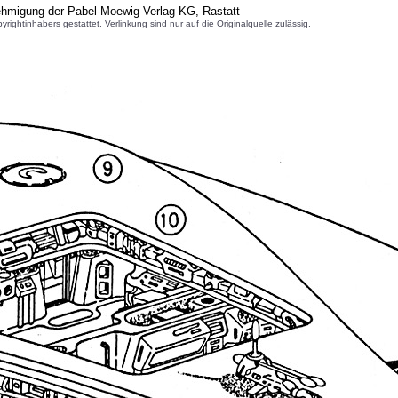
ehmigung der Pabel-Moewig Verlag KG, Rastatt
inhabers gestattet. Verlinkung sind nur auf die Originalquelle zulässig.