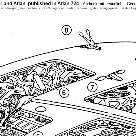
r
und Atlan published in Atlan
724
-
Abdruck mit freundlicher Gen
enehmigung des Zeichners, des Verlages und unter Benennung der Bezugsquelle und des Copyright