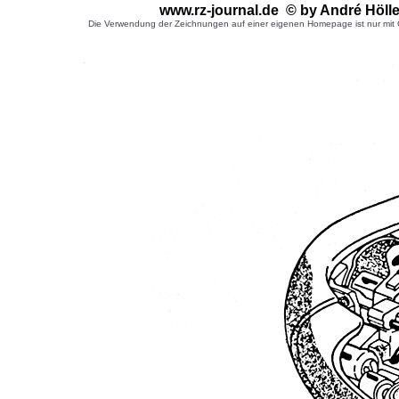
www.rz-journal.de © by André Hölle
Die Verwendung der Zeichnungen auf einer eigenen Homepage ist nur mit G