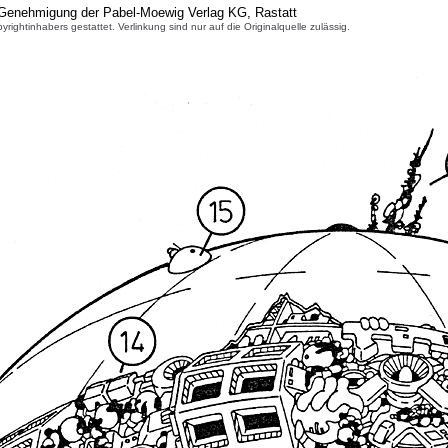
 Genehmigung der Pabel-Moewig Verlag KG, Rastatt
inhabers gestattet. Verlinkung sind nur auf die Originalquelle zulässig.