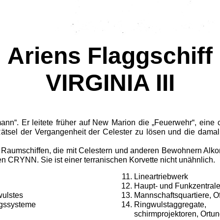
Ariens Flaggschiff
VIRGINIA III
nn“. Er leitete früher auf New Marion die „Feuerwehr“, eine c
Rätsel der Ver­gangenheit der Celester zu lösen und die dam
Raum­schiffen, die mit Celestern und anderen Bewoh­nern Alk
en CRYNN. Sie ist einer terranischen Korvette nicht unähnlich.
Lineartriebwerk
Haupt- und Funkzentrale,
ulstes
Mannschaftsquartiere, Of
ngssysteme
Ringwulstaggregate
schirmprojektoren, Ortun