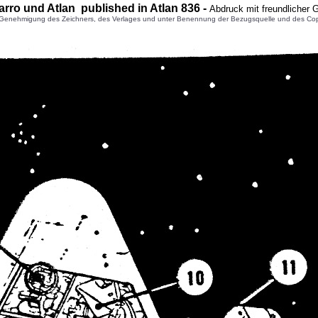
arro
und Atlan published in Atlan
836
-
Abdruck mit freundlicher
enehmigung des Zeichners, des Verlages und unter Benennung der Bezugsquelle und des Copyright