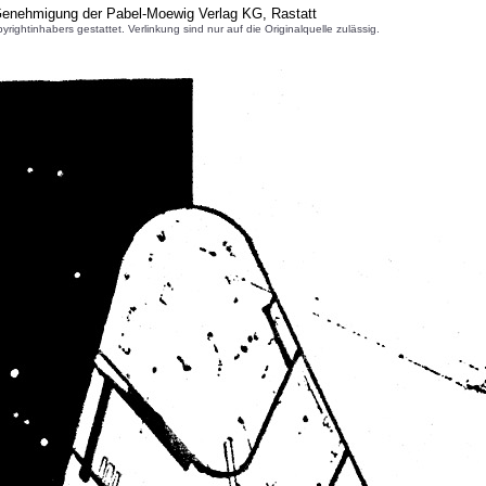
 Genehmigung der Pabel-Moewig Verlag KG, Rastatt
inhabers gestattet. Verlinkung sind nur auf die Originalquelle zulässig.