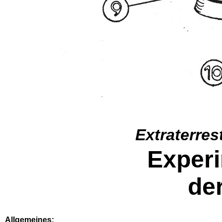
Extraterre
Experi
de
Allgemeines: