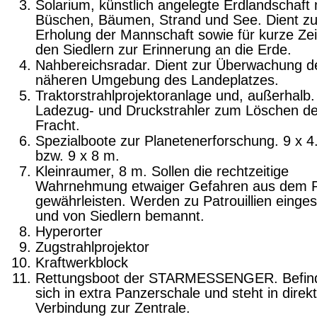
Solarium, künstlich angelegte Erdland­schaft 
Büschen, Bäumen, Strand und See. Dient zu
Erholung der Mannschaft sowie für kurze Zei
den Siedlern zur Erinnerung an die Erde.
Nahbereichsradar. Dient zur Überwa­chung d
näheren Umgebung des Landeplat­zes.
Traktorstrahlprojektoranlage und, außer­halb.
Ladezug- und Druckstrahler zum Lö­schen de
Fracht.
Spezialboote zur Planetenerforschung.
9 x 4
bzw. 9 x 8 m.
Kleinraumer, 8 m. Sollen die rechtzeitige
Wahrnehmung etwaiger Gefahren aus dem
gewährleisten. Werden zu Patrouillien einges
und von Siedlern bemannt.
Hyperorter
Zugstrahlprojektor
Kraftwerkblock
Rettungsboot der STARMESSENGER. Befin
sich in extra Panzerschale und steht in direk
Verbindung zur Zentrale.