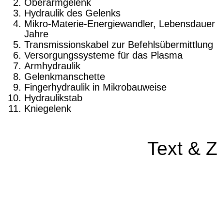
Oberarmgelenk
Hydraulik des Gelenks
Mikro-Materie-Energiewandler,
Le­
bensdauer
Jahre
Transmissionskabel zur Befehlsübermittlung
Versorgungssyste­
me
für das Plasma
Armhydraulik
Gelenk­manschette
Fingerhydraulik in Mikrobauweise
Hydraulikstab
Kniegelenk
Text & 