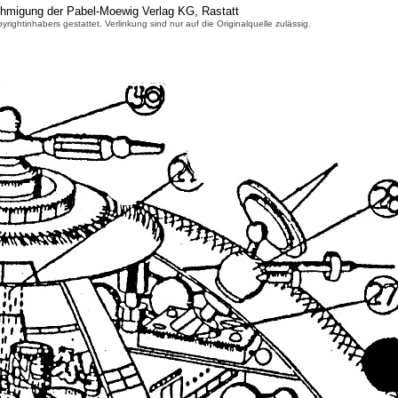
ehmigung der Pabel-Moewig Verlag KG, Rastatt
inhabers gestattet. Verlinkung sind nur auf die Originalquelle zulässig.