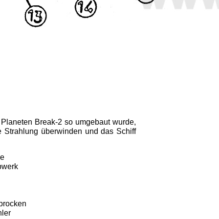
 Planeten Break-2 so umgebaut wurde,
e Strahlung überwinden und das Schiff
me
ebwerk
lbrocken
hler