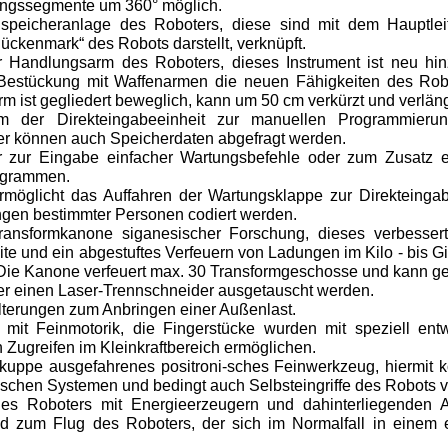
ungssegmente um 360° möglich.
lspeicheranlage des Roboters, diese sind mit dem Hauptleit
ückenmark“ des Robots darstellt, verknüpft.
er Handlungsarm des Roboters, dieses Instrument ist neu h
 Bestückung mit Waffenarmen die neuen Fähigkeiten des Ro
Arm ist gegliedert beweglich, kann um 50 cm verkürzt und verlän
irm der Direkteingabeeinheit zur manuellen Programmier
er können auch Speicherdaten abgefragt werden.
ur zur Eingabe einfacher Wartungsbefehle oder zum Zusatz e
ogrammen.
ermöglicht das Auffahren der Wartungsklappe zur Direkteingab
gen bestimmter Personen codiert werden.
ransformkanone siganesischer Forschung, dieses verbessert
te und ein abgestuftes Verfeuern von Ladungen im Kilo - bis G
Die Kanone verfeuert max. 30 Transformgeschosse und kann g
er einen Laser-Trennschneider ausgetauscht werden.
terungen zum Anbringen einer Außenlast.
 mit Feinmotorik, die Finger­stücke wurden mit speziell entw
in Zugreifen im Kleinkraftbe­reich ermöglichen.
rkuppe ausgefahrenes positroni-sches Feinwerkzeug, hiermit
ischen Systemen und bedingt auch Selbsteingriffe des Robot
des Roboters mit Energieerzeu­gern und dahinterliegenden A
nd zum Flug des Roboters, der sich im Normalfall in einem e