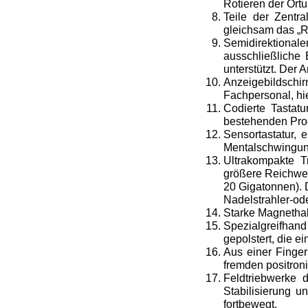
Rotieren der Ort
Teile der Zentra
gleichsam das „R
Semidirektional
ausschließliche
unterstützt. Der 
Anzeigebildsch
Fachpersonal, hi
Codierte Tastat
bestehenden Pr
Sensortastatur, 
Mentalschwingun
Ultrakompakte T
größere Reichwei
20 Gigatonnen). 
Nadelstrahler-od
Starke Magnethal
Spezialgreifhand
gepolstert, die e
Aus einer Finge
fremden positron
Feldtriebwerke 
Stabilisierung u
fortbewegt.