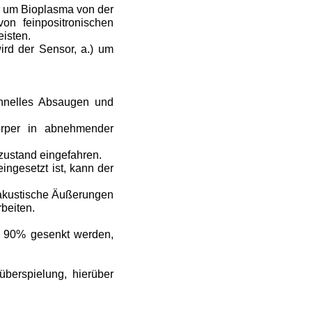
hr um Bioplasma von der
on feinpositronischen
isten.
rd der Sensor, a.) um
hnelles Absaugen und
örper in abnehmender
zustand eingefahren.
ingesetzt ist, kann der
 akustische Äußerungen
beiten.
um 90% gesenkt werden,
erspielung, hierüber