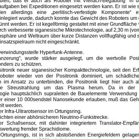
ruiert, daß er auch als Roboter mit Vielfach-Begabung“ in
ufgaben bei Expeditionen ein­gesetzt werden kann. Er ist wie
den allerdings eine „perlitisch-verfestigte Komponente“ 
einlegiert wurde, dadurch konnte das Gewicht des Roboters um 
nt werden. Er ist kegelförmig gestaltet mit einer Grundfläch
rch verbesserte siganesische Mikrotechnologie, auf 2,30 m (von
mosphäre und Weltraum über kurze Distanzen vollflugfähig und 
Einsatzspielraum nicht eingeschränkt.
verwindungssteife Hyperfunk-Antenne.
nzerung“, wurde stärker ausgelegt, um die wertvolle Posi
onders zu schützen.
itronik neuer siganesischer Kompakttechnologie, seit den Erf
boter wieder von der Positronik dominiert, um schädlich
 im Ansatz zu unterbinden, die Positronik liegt hier auch 
sche Streustrahlung um das Plasma herum. Da in der 
gie hauptsächlich supraleiten­ de Bauelemente Verwendung fi
ter einer 10 000sendstel Nanosekunde erlauben, muß das Geh
hlt werden.
 Infra-Ultrarotsensor im Ortungsring.
richten einer abhörsicheren Neutrino-Funkstrecke.
er Schallsensor, mit dahinter integriertem Translator-Empf
swertung fremder Sprachidiome.
 Ortungsrings, ist in sich absto­ßenden Energiefeldern gelager