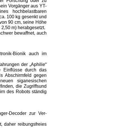
 der Forschung oder zu
 sein Vorgänger aus YT-
eines hochbelastbaren
ca. 100 kg gesenkt und
e von 90 cm, seine Höhe
 2,50 m) herabgesetzt.
schwer bewaffnet, auch
tronik-Bionik auch im
ahrungen der „Aphilie“
e Einflüsse durch das
als Abschirmfeld gegen
neuen siganesischen
nden, die Zugriffs­und
irn des Robots ständig
änger-Decoder zur Ver­
t, daher reibungsfreies