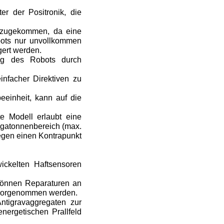
er der Positronik, die
inzugekommen, da eine
bots nur unvollkommen
gert werden.
ung des Robots durch
infacher Direktiven zu
eeinheit, kann auf die
e Modell erlaubt eine
igatonnenbereich (max.
egen einen Kontrapunkt
ickelten Haftsen­soren
 können Reparaturen an
s vorgenommen werden.
ntigravaggregaten zur
nergetischen Prallfeld