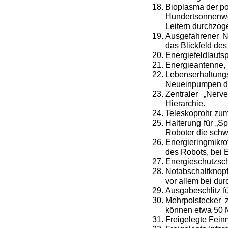
Bioplasma der po
Hundertsonnenwe
Leitern durchzog
Ausgefahrener N
das Blickfeld de
Energiefeldlauts
Energieantenne, p
Lebenserhaltun
Neueinpumpen de
Zentraler „Nerv
Hierarchie.
Teleskoprohr zum
Halterung für „Sp
Roboter die schw
Energieringmikro
des Robots, bei 
Energieschutzsch
Notabschaltknopf
vor allem bei du
Ausgabeschlitz f
Mehrpolstecker
können etwa 50 M
Freigelegte Fein