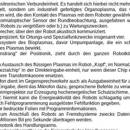
sitronischen Verbundeinheit. Es handelt sich hierbei nicht me
lt, sondern um industriell gefertigtes Organoplasma, das v
en wird, die den Kontakt des Plasmas mit dem Roboter gewährle
ormaloptischer Sensor der Rundbeobachtung, ausgefahren wi
s Robots zu vergrößern oder b.) zu Wartungszwecken.
precher, über den der Robot akustisch kommuniziert.
rojiziert, für Ortungs-und Spezialfunkzwecke insgesamt vier.
gssystem des Bioplasmas, davor Umpumpanlage, die ein sc
s Plasmas bewirkt.
enstrang“ der Positronik, zieht durch den ganzen Robotk
 Austausch des flüssigen Plasmas im Robot-,,Kopf“, im Normal
ezialchip“ in der Direkteingabe-einheit, nur wenn dieser Chip e
ere Transformkanone ersetzen.
fon dient im Gegensprechverkehr auch als Ausgabeeinheit für
Eingabe, dient das Mikrofon dazu, gesprochene Befehle zu verar
irmprojektor zur Erzeugung hochenergetischer Schutzschirme.
; hiermit kann die Energieaktivität des Robots schlagartig 
rch Fehlprogrammierung ausgelöster Fehlfunktion gegeben.
ür bedruckte Folien mit Programminformationen.
 zum Anschluß des Robots an Fremdsysteme zwecks Datenüb
illionen Bit pro Sekunde übertragen werden.
motorik des Handlungsarms.