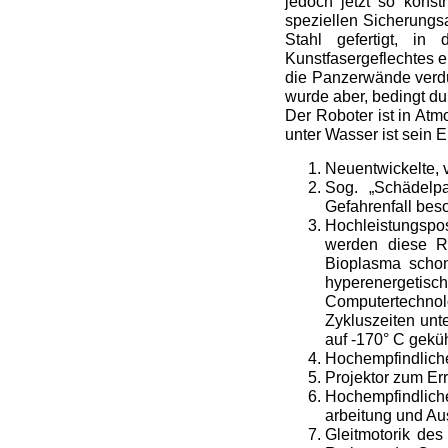
jedoch jetzt so konst
speziellen Sicherungsa
Stahl gefertigt, in 
Kunstfasergeflechtes 
die Panzerwände verdün
wurde aber, bedingt du
Der Roboter ist in At
unter Wasser ist sein 
Neuentwickelte, 
Sog. „Schädelpa
Gefahrenfall bes
Hochleistungspos
werden diese Ro
Bioplasma schon
hyperenergeti
Computertechnolo
Zykluszeiten un
auf -170° C gekü
Hochempfindlicher
Projektor zum Er
Hochempfindlich
arbeitung und Au
Gleitmotorik des