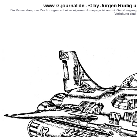
www.rz-journal.de - © by Jürgen Rudig u
Die Verwendung der Zeichnungen auf einer eigenen Homepage ist nur mit Genehmigung d
Verlinkung sind 