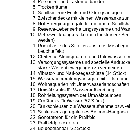
Personen- und Lastenrollbänder
Trockenräume
Schiffsinterne Funk- und Ortungsanlagen
Zwischendecks mit kleinen Wassertanks zur 
Not-Energieaggregate für die obere Schiffshä
Reserve-Lebenserhaltungssysteme und Was
Mehrzweckhangars (können für kleinere Bei
werden)
Rumpfzelle des Schiffes aus roter Metallegi
Leuchteffekt)
Gleiter für Atmosphären- und Unterwasserei
Versorgungssysteme und spezielle Andruckab
starke Wellenbewegungen zu vermeiden
Vibrator- und Narkosegeschütze (14 Stück)
Wasseraufbereitungsanlagen mit Filtern un
Wohnaquarien mit Unterwasserlandschaften 1
Umwälztanks für Wasseraufbereitung
Rohrleitungssystem der Umwälzpumpen
Großtanks für Wasser (52 Stück)
Tankschleusen zur Wasseraufnahme bzw. -
Schleusenaggregate des Beiboot-Hangars 
Generatoren für ein Prallfeld
Prallfeldprojektoren
Beiboothangar (22 Stück)