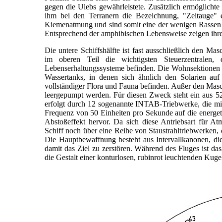
gegen die Ulebs gewährleistete. Zusätzlich ermöglichte
ihm bei den Terranern die Bezeichnung, "Zeitauge" e
Kiemenatmung und sind somit eine der wenigen Rassen 
Entsprechend der amphibischen Lebensweise zeigen ihr
Die untere Schiffshälfte ist fast ausschließlich den M
im oberen Teil die wichtigsten Steuerzentralen,
Lebenserhaltungssysteme befinden. Die Wohnsektionen t
Wassertanks, in denen sich ähnlich den Solarien auf
vollständiger Flora und Fauna befinden. Außer den Masc
leergepumpt werden. Für diesen Zweck steht ein aus 5
erfolgt durch 12 sogenannte INTAB-Triebwerke, die mit i
Frequenz von 50 Einheiten pro Sekunde auf die energet
Abstoßeffekt hervor. Da sich diese Antriebsart für A
Schiff noch über eine Reihe von Staustrahltriebwerken,
Die Hauptbewaffnung besteht aus Intervallkanonen, die
damit das Ziel zu zerstören. Während des Fluges ist das
die Gestalt einer konturlosen, rubinrot leuchtenden Kugel 