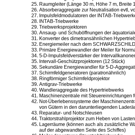
Raumgleiter (Länge 30 m, Höhe 7 m, Breite 1
Absorberaggregate zur Neutralisation evtl, 
Impulsfeldmodulatoren der INTAB-Triebwerke
INTAB-Triebwerke
Triebwerksprojektoren
Ansaug- und Schuböffnungen der äquatoriale
Konverter des dimetransähnlichen Hypertrieb
Energiemeiler nach dem SCHWARZSCHILD-P
Primäre Energiewandler der Meiler für Norm
5-D-lmpulsfeldverstärker der Intervallkanone
Intervall-Geschützprojektoren (12 Stück)
Sekundäre Energiewandler für 5-D-Aggregat
Schirmfeldgeneratoren (paratronähnlich)
Ringförmiger Schirmfeldprojektor
Antigrav-Triebwerke
Wandleraggregate des Hypertriebwerks
Maschinenzentrale mit Steuereinrichtungen f
Not-Überlebenssysteme der Maschinenzentral
von Gütern in den darunterliegenden Lader
Reparatur- und Notschleusen
Traktorstrahlprojektor zum Heben von Lasten
Lagerräume (können auch als zusätzliche Wa
auf der abgewandten Seite des Schiffes)