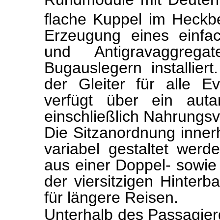
flache Kuppel im Heckbe
Erzeu­gung eines einfac
und Antigravaggre
Bugauslegern installier
der Gleiter für alle Ev
verfügt über ein auta
einschließlich Nahrungs­v
Die Sitzanordnung inner
variabel ge­staltet wer
aus einer Doppel- sowie e
der viersitzigen Hinterb
für längere Reisen.
Unterhalb des Passagier