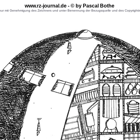
www.rz-journal.de - © by Pascal Bothe
r mit Genehmigung des Zeichners und unter Benennung der Bezugsquelle und des Copyrightinhaber