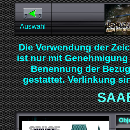
Auswahl
Die Verwendung der Zei
ist nur mit Genehmigung 
Benennung der Bezugs
gestattet. Verlinkung si
SAAB