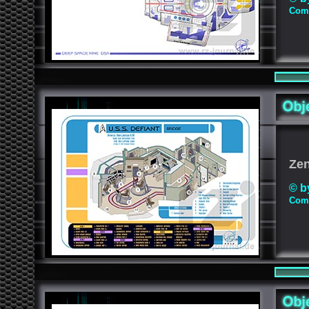
Comp
Zen
© b
Comp