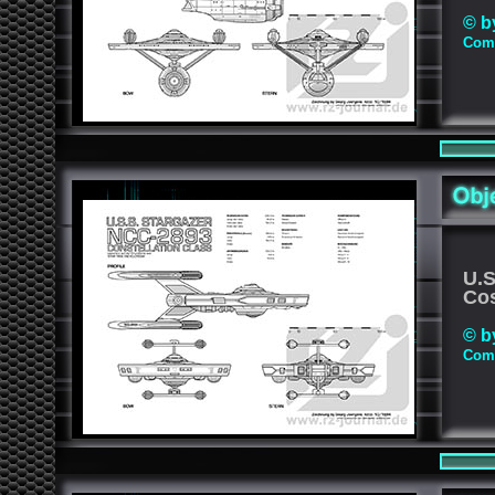
© b
Comp
U.
Cos
© b
Comp