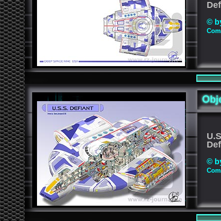
Def
© b
Comp
U.S
Def
© b
Comp