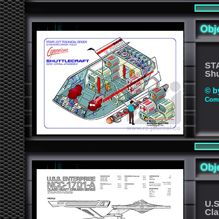
ST
Shu
© b
Comp
U.
Cla