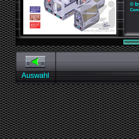
© b
Comp
Auswahl