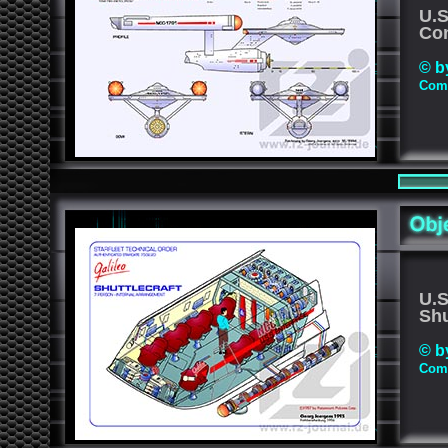
U.
Con
© b
Comp
U.
Sh
© b
Comp