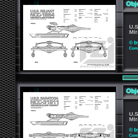
U.
Mir
© b
Comp
U.
Mir
© b
Comp