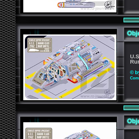
U.
Ru
© b
Comp