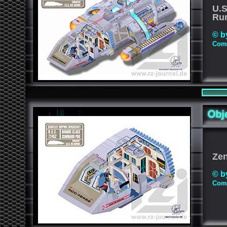
U.
Ru
© b
Comp
Zen
© b
Comp