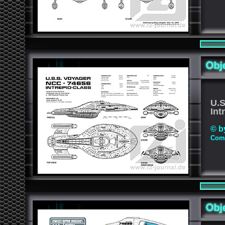
U.
Int
© b
Comp