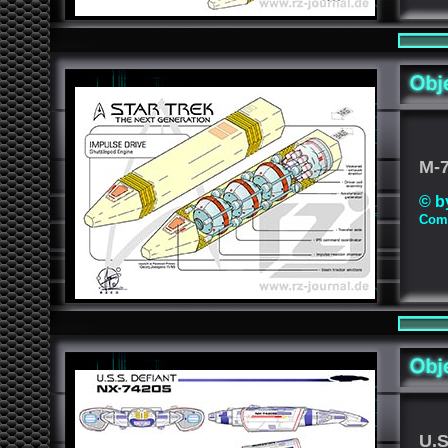
M-
© b
Comp
U.S