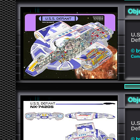
U.S
Def
© b
Comp
U.S
Def
© b