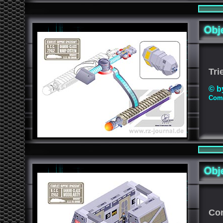
Tri
© b
Comp
Con