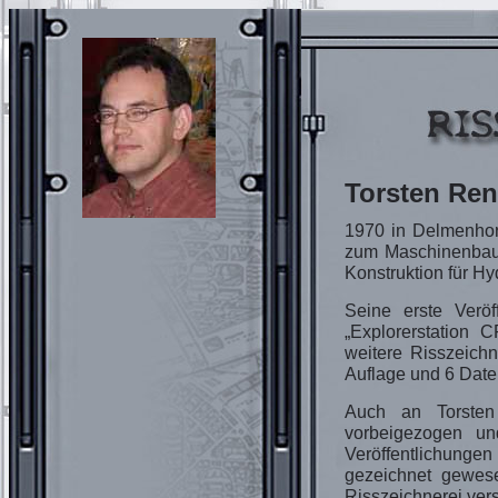
Torsten Ren
1970 in Delmenhor
zum Maschinenbauin
Konstruktion für Hy
Seine erste Veröf
„Explorerstation 
weitere Risszeichn
Auflage und 6 Daten
Auch an Torsten 
vorbeigezogen u
Veröffentlichungen
gezeichnet gewese
Risszeichnerei vers