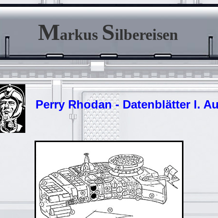
M
S
arkus
ilbereisen
Perry Rhodan - Datenblätter I. Au