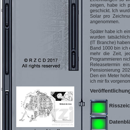
zeigen, habe ich 
geschickt. Ich wur
Solar pro Zeichnu
angenommen.
Später habe ich ei
wurden tatsächlich
(IT Branche) haben
Band 1000 bin ich e
mehr die Zeit, j
Programmieren nich
Releasetermin ein
Pensionierung 2022
Den ein Meter hohe
ich mir fix vorgen
Veröffentlichun
Risszei
Datenblä