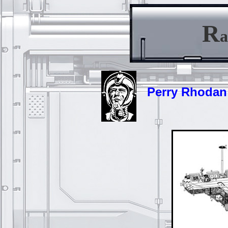
R
a
Perry Rhodan -