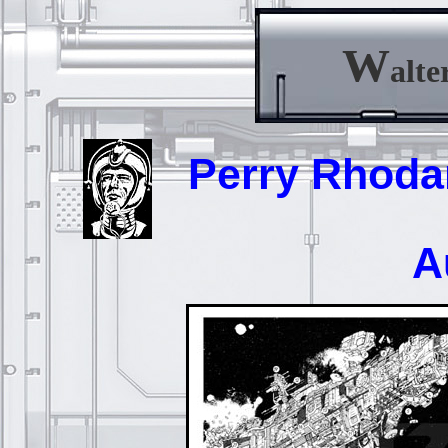
W
alte
Perry Rhodan 
A