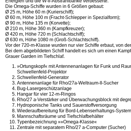
Energien und die W-Il-Abstrahlbänke verbesserte.
Die Omega-Schiffe wurden in 6 Größen gebaut:
Ø
25 m, Höhe 60 m (Kurierschiff);
Ø
60 m, Höhe 100 m (Fracht-Schlepper in Spezialform);
Ø
90 m, Höhe 135 m (Korvette);
Ø
210 m, Höhe 360 m (Kampfkreuzer);
Ø
420 m, Höhe 720 m (Schlachtschiff);
Ø
630 m, Höhe 1080 m (Groß-Schlachtschiff).
Vor der 720-m-Klasse wurden nur vier Schiffe erbaut, von de
Bei dem abgebildeten Schiff handelt es sich um einen Kam
Grauer Garden im Tiefschlaf.
»Ortungskopf« mit Antennenanlagen für Funk und Ra
Schwellenfeld-Projektor
Schwellenfeld-Generator
Antennenanlage für Rho/27a-Weltraum-II-Sucher
Bug-Lasergeschützanlage
Hangar für vier 12-m-Ringos
Rho/27 a-Verstärker und Überwachungsblock mit degr
Hydroponische Tanks und Sauerstoffversorgung
Wiederaufbereitung für Bord-Lebenserhaltungs-Syste
Mannschaftsräume und Tiefschlafbehälter
Typenbezeichnung »»Omega-Klasse«
Zentrale mit separatem Rho/27 a-Computer (Sucher)