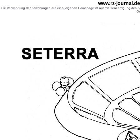
www.rz-journal.d
Die Verwendung der Zeichnungen auf einer eigenen Homepage ist nur mit Genehmigung des Zei
Or