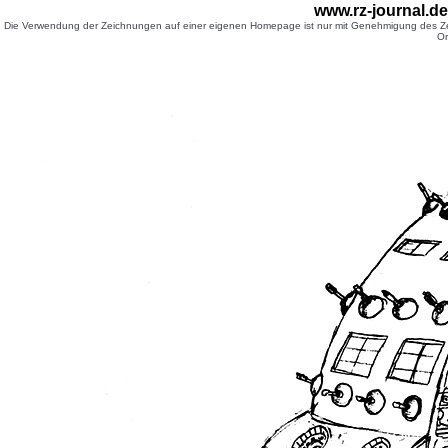
www.rz-journal.d
Die Verwendung der Zeichnungen auf einer eigenen Homepage ist nur mit Genehmigung des Zei
Or